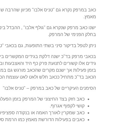
כאב במרפק נקרא גם "טניס אלבו" מכיוון שהרבה שח
מאמץ.
ישנו כאב מרפק שנקרא גם "גולף אלבו" , ההבדל ב
בחלק הפנימי של המרפק.
ניתן לטפל בדיקור סיני בשתי התופעות, גם בכאבי "טנ
בכאבי מרפק בד"כ ישנה דלקת בגידים המקשרים בין
גידים אלו קשורים לתנועת פרק כף היד והאצבעות ו
בזמן פעילות אך ישנם מקרים שהכאב מורגש גם במצ
הכאב בד"כ מתחיל ככאב חלש ולאט לאט עוצמת הכא
הסימנים העיקריים של כאב במרפק – "טניס אלבו"
כאב חזק בצד החיצוני של המרפק בזמן הפעל
קושי לקפוף אגרוף.
כאב שמקרין לאורך האמה או בנקודה ספציפי
כאבים בפעילות הדורשת מאמץ כמו הרמת סל 