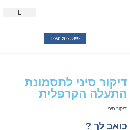
050-200-8889
רפואה סינית
טיפול בכאב
בעיות במערכת העיכול
רפואת תדרים
דיקור סיני לתסמונת
התעלה הקרפלית
דיקור סיני
כואב לך ?