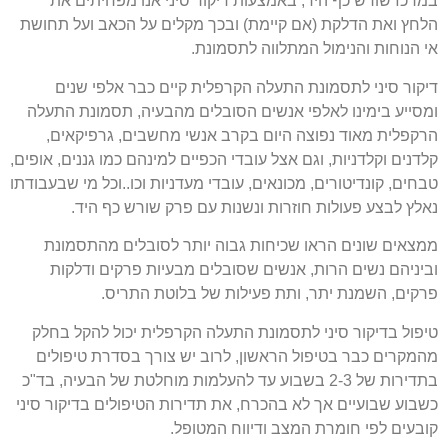
במרכז שורש כף היד, באמצעות דיקור סיני אנו מפחיתים את
הלחץ ואת הדלקת (אם קיימת) ובכך מקלים על הכאב ועל תחושת
אי הנוחות והנימול המתלווה לתסמונת.
דיקור סיני לתסמונת התעלה הקרפלית קיים כבר אלפי שנים
ומסייע בימינו לאלפי אנשים הסובלים מהבעיה, תסמונת התעלה
הרקפלית מאוד נפוצה היום בקרב אנשי מחשבים, גרפיקאים,
קלדנים וקלדניות, וגם אצל עובדי הכפיים למינהם כמו גננים, אופים,
טבחים, קונדיטורים, מכונאים, עובדי מעדניות וכו..וכל מי שבעבודתו
נאלץ לבצע פעולות חוזרות ונשנות עם פרק שורש כף היד.
ממצאים שונים הראו שכיחות גבוה יותר לסובלים מהתסמונת
וביניהם נשים הרות, אנשים שסובלים מבעיות פרקים ודלקות
פרקים, השמנת יתר, ותת פעילות של בלוטת התריס.
טיפול בדיקור סיני לתסמונת התעלה הקרפלית יכול להקל בחלק
מהמקרים כבר בטיפול הראשון, לרוב יש צורך בסדרת טיפולים
בתדירות של 2-3 בשבוע עד להעלמות מוחלטת של הבעיה, בד"כ
כשבוע שבועיים אך לא בהכרח, את תדירות הטיפולים בדיקור סיני
קובעים לפי חומרת המצב ודיווח המטופל.