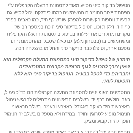
הטיפול בדיקור סיני מסייע מאוד לתסמונת התעלה הקרפלית ע"י
הפחתת ייצור החומרים המשמשים כמתווכי דלקת ויכול לסייע גם
לבעיות נוספות הקשורות למפרק שורש כף היד, כמו כאבים בפרק
כף היד, דלקות וכו.. הטיפול בדיקור סיני הוכח במספר רב של
מקרים ומחקרים את יעילותו בטיפול בתסמונת התעלה הקרפלית
ומשתמשים בו (בבטחון מלא) גם כאלו שסבלו מהתסמונת יותר
מפעם אחת, וטופלו כבר בדיקור סיני והחלימו בהצלחה רבה.
היתרון של טיפול בדיקור סיני בתסמונת התעלה הקרפלית הוא
שאין צורך להכניס לגוף תרופות מקבוצת הסטרואידים
וחבריהם כדי לטפל בבעיה, הטיפול בדיקור סיני הוא ללא
תופעות לוואי.
התסמינים האופייניים לתסמונת התעלה הקרפלית הם בד"כ נימול,
כאב וחולשה בכף יד, בשלבים הראשונים מתחילים להרגיש נימול
באצבעות היד בעיקר באגודל, באצבע ובאמה, בשלב הראשוני
הנימול מופיע לסרוגין וחולף, במידה ולא מטפלים בשלב זה הנימול
הופך להיות קבוע ומציק.
תסמין נוסף יכול להתבטא בכאב באזור מפרק שורש כף היד ויש