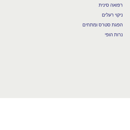
רפואה סינית
ניקוי רעלים
הפגת סטרס ומתחים
נרות הופי
פרטים ויצירת קשר כתובת המרפאה:
האלה 15 מושב ירקונה (הוד השרון).
להתקשרות או שליחת ווטאסאפ.