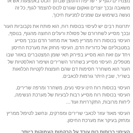
מצמידים לגוף ע"י שריפת החמצן שבתוך הכוס באמצעות אש או
משאבה ובכך יוצרים וואקום שגורם לכוס להצמד לגוף, כל זה
נעשה בשימוש עם שמנים למניעת חיכוך.
יתרונות רבים יש לעיסוי בכוסות רוח, הוא פותח את נקבוביות העור
ובכך מסייע לשחרורם של פסולת ורעלים החוצה מהגוף, בנוסף,
העיסוי בכוסות רוח ממריץ מאוד את מחזור הדם ובכך מסייע
במטבוליזם של כדוריות הדם, העיסוי מחזק את מערכת החיסון
ויחד עם זאת הוא מסייע בפירוק תאי שומן המצטברים באזור שבו
מטפלים, העיסוי מסייע בשחרור השרירים ושיפור האלסטיות של
העור הוא משחרר חסימות דם שהם חומצות לקטיות הכלואות
בשריר, שבין היתר גורמות לכאבים.
העיסוי בכוסות רוח הינו עיסוי נעים, משחרר ומרפה שרירים,
העיסוי בכוסות רוח מסייע רבות לבעיות של מערכת הנשימה,
ליחות מרובות, התקררויות ועוד…
העיסוי מאוד עוזר לכאבי שרירים ומפרקים, ונחשב לטיפול ממריץ
ומחזק בעיקר את מערכת החיסון.
העיסוי בכוסות רוח עובד על הרקמות העמוקות ביותר